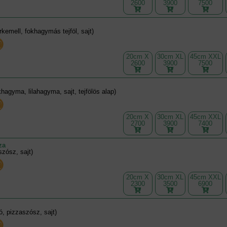
2600
3900
7500
rkemell, fokhagymás tejföl, sajt)
20cm X
30cm XL
45cm XXL
2600
3900
7500
hagyma, lilahagyma, sajt, tejfölös alap)
20cm X
30cm XL
45cm XXL
2700
3900
7400
za
szósz, sajt)
20cm X
30cm XL
45cm XXL
2300
3500
6900
, pizzaszósz, sajt)