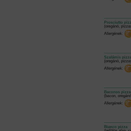
Prosciutto piz
(oregánó, pizza
Allergének:
Szalámis pizz
(oregánó, pizza
Allergének:
Baconos pizza
(bacon, oregánó
Allergének:
Bianco pizza
(tejfölös alap, c