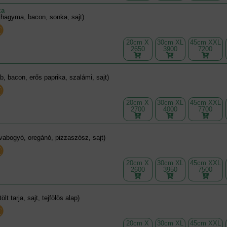
za
, hagyma, bacon, sonka, sajt)
20cm X
30cm XL
45cm XXL
2650
3900
7200
b, bacon, erős paprika, szalámi, sajt)
20cm X
30cm XL
45cm XXL
2700
4000
7700
olivabogyó, oregánó, pizzaszósz, sajt)
20cm X
30cm XL
45cm XXL
2600
3950
7500
tölt tarja, sajt, tejfölös alap)
20cm X
30cm XL
45cm XXL