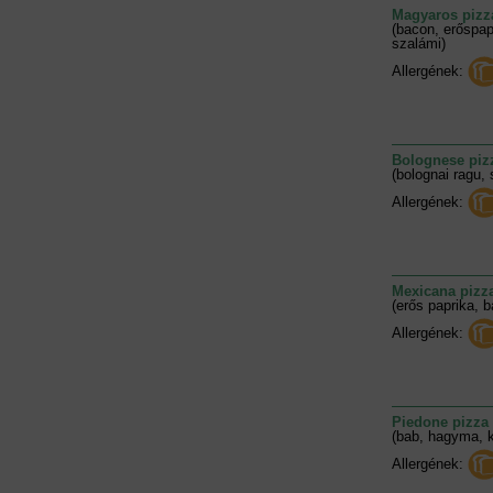
Magyaros pizz
(bacon, erőspap
szalámi)
Allergének:
Bolognese piz
(bolognai ragu, 
Allergének:
Mexicana pizz
(erős paprika, 
Allergének:
Piedone pizza
(bab, hagyma, k
Allergének: