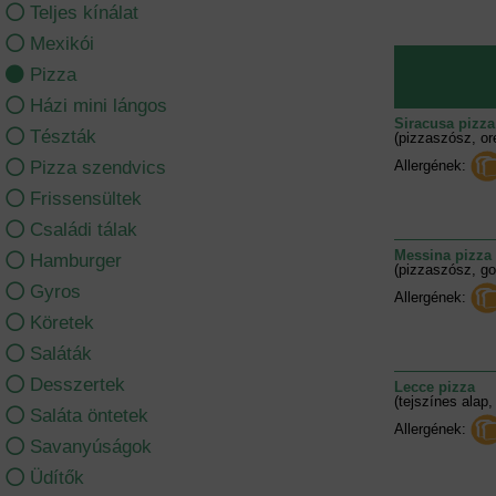
Teljes kínálat
Mexikói
Pizza
Házi mini lángos
Siracusa pizza
Tészták
(pizzaszósz, or
Pizza szendvics
Allergének:
Frissensültek
Családi tálak
Messina pizza
Hamburger
(pizzaszósz, go
Gyros
Allergének:
Köretek
Saláták
Desszertek
Lecce pizza
(tejszínes alap,
Saláta öntetek
Allergének:
Savanyúságok
Üdítők