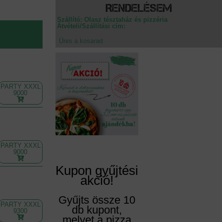
Rendelésem
Szállító: Olasz tésztaház és pizzéria
Átvételi/Szállítási cím:
Üres a kosarad
PARTY XXXL
9000
PARTY XXXL
9000
Kupon gyűjtési
akció!
Gyűjts össze 10
PARTY XXXL
db kupont,
9300
melyet a pizza