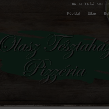
HU
EN
(+36) 1 2
Főoldal
Étlap
Be