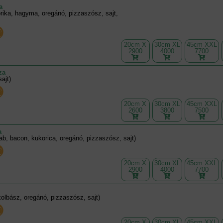
a
rika, hagyma, oregánó, pizzaszósz, sajt,
20cm X
30cm XL
45cm XXL
2900
4000
7700
za
sajt)
20cm X
30cm XL
45cm XXL
2600
3800
7500
a
bab, bacon, kukorica, oregánó, pizzaszósz, sajt)
20cm X
30cm XL
45cm XXL
2900
4000
7700
olbász, oregánó, pizzaszósz, sajt)
20cm X
30cm XL
45cm XXL