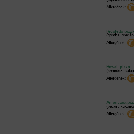
Allergének:
Rigoletto pizz
(gomba, oregánó
Allergének:
Hawaii pizza
(ananász, kukor
Allergének:
Americana piz
(bacon, kukoric
Allergének: