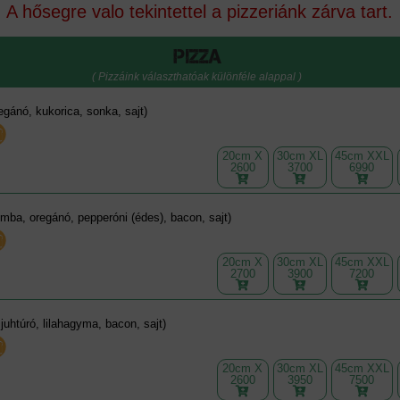
A hősegre valo tekintettel a pizzeriánk zárva tart.
Pizza
( Pizzáink választhatóak különféle alappal )
egánó, kukorica, sonka, sajt)
20cm X
30cm XL
45cm XXL
2600
3700
6990
mba, oregánó, pepperóni (édes), bacon, sajt)
20cm X
30cm XL
45cm XXL
2700
3900
7200
 juhtúró, lilahagyma, bacon, sajt)
20cm X
30cm XL
45cm XXL
2600
3950
7500