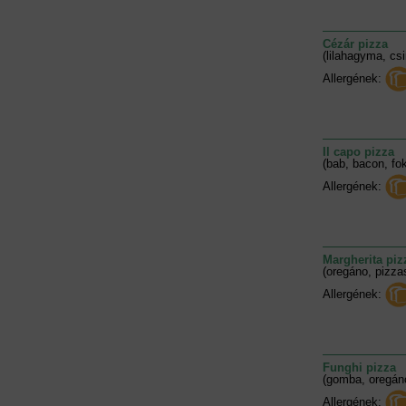
Cézár pizza
(lilahagyma, csi
Allergének:
Il capo pizza
(bab, bacon, fok
Allergének:
Margherita piz
(oregáno, pizza
Allergének:
Funghi pizza
(gomba, oregánó
Allergének: