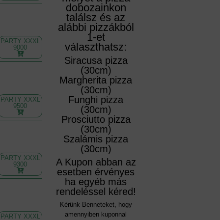
dobozainkon
találsz és az
alábbi pizzákból
1-et
PARTY XXXL
választhatsz:
9000
Siracusa pizza
(30cm)
Margherita pizza
(30cm)
Funghi pizza
PARTY XXXL
9500
(30cm)
Prosciutto pizza
(30cm)
Szalámis pizza
(30cm)
PARTY XXXL
A Kupon abban az
9300
esetben érvényes
ha egyéb más
rendeléssel kéred!
Kérünk Benneteket, hogy
amennyiben kuponnal
PARTY XXXL