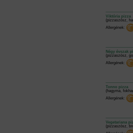
Viktória pizza
(pizzaszósz, ha
Allergének:
Négy évszak p
(pizzaszósz, go
Allergének:
Tonno pizza
(hagyma, fokhag
Allergének:
Vegetariana pi
(pizzaszósz, bro