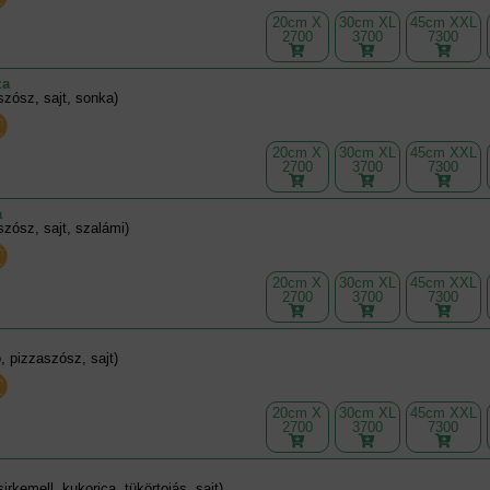
20cm X
30cm XL
45cm XXL
2700
3700
7300
za
szósz, sajt, sonka)
20cm X
30cm XL
45cm XXL
2700
3700
7300
a
szósz, sajt, szalámi)
20cm X
30cm XL
45cm XXL
2700
3700
7300
, pizzaszósz, sajt)
20cm X
30cm XL
45cm XXL
2700
3700
7300
sirkemell, kukorica, tükörtojás, sajt)