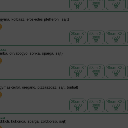
2700
3900
7500
gyma, kolbász, erős-édes pfefferoni, sajt)
20cm X
30cm XL
45cm XXL
2600
3900
7600
izza
mba, olívabogyó, sonka, spárga, sajt)
20cm X
30cm XL
45cm XXL
2800
4000
7700
ymás-tejföl, oregánó, pizzaszósz, sajt, tonhal)
20cm X
30cm XL
45cm XXL
2700
3900
7700
zza
kkoli, kukorica, spárga, zöldborsó, sajt)