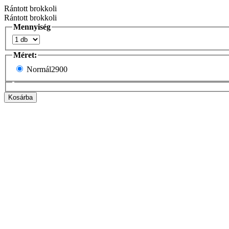
Rántott brokkoli
Rántott brokkoli
Mennyiség
Méret:
Normál
2900