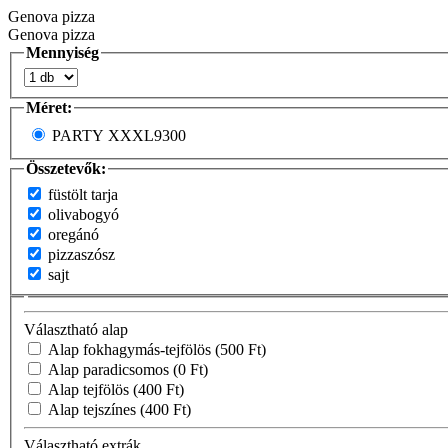
Genova pizza
Genova pizza
Mennyiség
Méret:
PARTY XXXL
9300
Összetevők:
füstölt tarja
olivabogyó
oregánó
pizzaszósz
sajt
Választható alap
Alap fokhagymás-tejfölös
(500 Ft)
Alap paradicsomos
(0 Ft)
Alap tejfölös
(400 Ft)
Alap tejszínes
(400 Ft)
Választható extrák