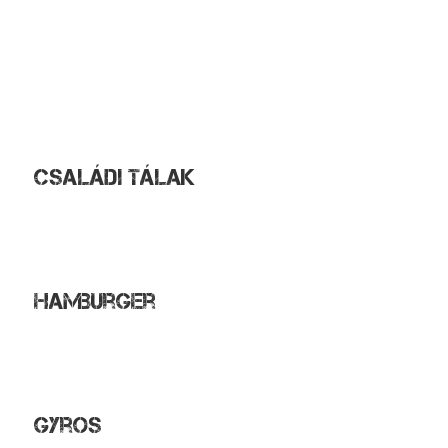
Gyrostál görög salátával
Gyrostál hasábburgonyával
Juhtúróval töltött gombafejek
Holstein szelet
Óvári szelet
Polpetti
Családi tálak
Bőségtál
Vegetáriánus tál
Magyaros tál
Hamburger
Extra burger
Sajtos burger
Dupla hamburger
Gyros