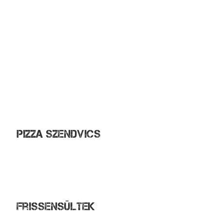
Carbonara tészta
Bolognai tészta
Tonno
Gombás-tejszínes tészta
Arrabiata
Tortellini
Tortellini bolognese
Modenai tészta
Tejszínes-csirkés tészta
Tejszínes-juhtúrós
Pizza szendvics
Mexicana
Magyaros
Tonno
Négysajtos
Frissensültek