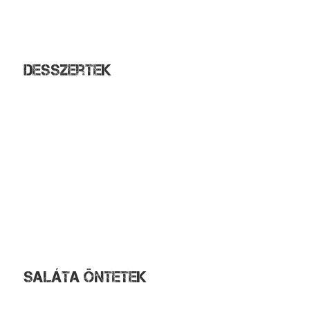
Cézár saláta
Pipi saláta
Tengerész saláta
Desszertek
Gesztenyepüré
Nutellás-diós palacsinta
Nutellás palacsinta / db
Csokis palacsinta / db
Fahéjas palacsinta / db
Ízes palacsinta / db
Kakaóporos palacsinta / db
Túrós palacsinta / db
Profiterol
Túrógombóc
Saláta öntetek
Ketchup