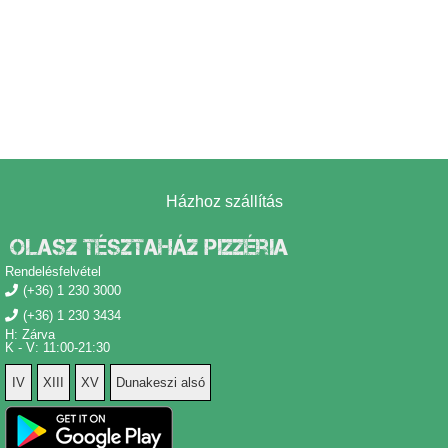
Coca Cola
Coca Cola Zero
Fuzetea citrom
Fuzetea barack
Cappy Multivitamin
Cappy alma-körte
Házhoz szállítás
Olasz Tésztaház Pizzéria
Rendelésfelvétel
(+36) 1 230 3000
(+36) 1 230 3434
H: Zárva
K - V: 11:00-21:30
IV
XIII
XV
Dunakeszi alsó