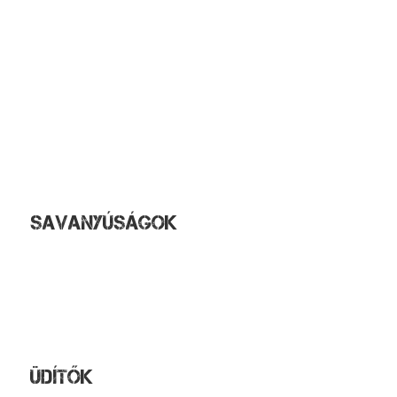
Mustár
Majonéz
Fokhagymás tejföl
Pizzaszósz
Tartármártás
Áfonyaszósz
Csípős szósz
Ezersziget öntet
Tzatziki
Savanyúságok
Tejfölös uborkasaláta
Uborkasaláta
Paradicsomsaláta
Csemegeuborka
Almapaprika
Üdítők