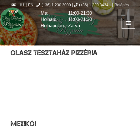
HU
EN
(+36) 1 230 3000
(+36) 1 230 3434
Belépés
Ma:
11:00-21:30
Holnap:
11:00-21:30
Holnapután:
Zárva
Olasz Tésztaház Pizzéria
Étlap
Rólunk
Házhozszállítás
Házhoz szállítás - Budapest IV. kerulet
Házhoz szállítás - Budapest XIII. kerulet
Házhoz szállítás - Budapest XV. kerulet
Házhoz szállítás - dunakeszi_also
Mexikói
Burrito