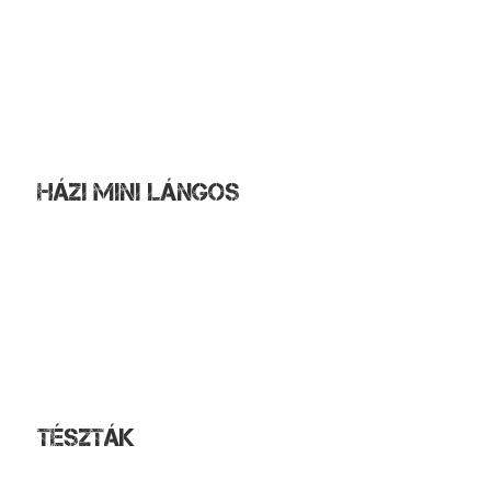
Chippola pizza
Csirkemelles pizza
Extra pizza
Capricciosa pizza
Húsimádó pizza
Gyrosos pizza
Házi mini lángos
Sima
Fokhagymás
Fokhagymás-tejfölös
Fokhagymás-sajtos-tejfölös
Bolognai-sajtos
Virslivel-sajttal töltött
Juhtúrós-kapros
Tészták
Milánói tészta