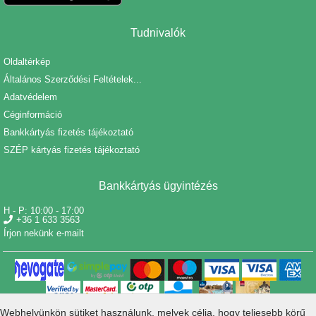
Tudnivalók
Oldaltérkép
Általános Szerződési Feltételek...
Adatvédelem
Céginformáció
Bankkártyás fizetés tájékoztató
SZÉP kártyás fizetés tájékoztató
Bankkártyás ügyintézés
H - P: 10:00 - 17:00
+36 1 633 3563
Írjon nekünk e-mailt
Webhelyünkön sütiket használunk, melyek célja, hogy teljesebb körű