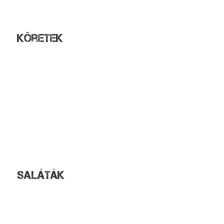
Gyros pitában
Gyros tortillában
Köretek
Hasábburgonya
Petrezselymes burgonya
Burgonyapüré
Burgonyakrokett
Vegyes zöldségköret
Párolt rizs
Rizi-bizi
Kukoricás rizs
Steak burgonya
Saláták
Majonézes kukorica
Vegyes saláta
Görög saláta