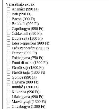
Választható extrák
Ananász
(990 Ft)
Bab
(990 Ft)
Bacon
(990 Ft)
Brokkoli
(990 Ft)
Capribogyó
(990 Ft)
Csirkemell
(990 Ft)
Dupla sajt
(1300 Ft)
Édes Pepperóni
(990 Ft)
Erős Pepperóni
(990 Ft)
Fetasajt
(990 Ft)
Fokhagyma
(750 Ft)
Frutti di mare
(1300 Ft)
Füstölt sajt
(1300 Ft)
Füstölt tarja
(1300 Ft)
Gomba
(990 Ft)
Hagyma
(990 Ft)
Juhtúró
(1300 Ft)
Kukorica
(990 Ft)
Lilahagyma
(990 Ft)
Márványsajt
(1300 Ft)
Olivabogyó
(1300 Ft)