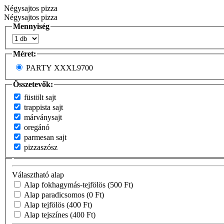
Négysajtos pizza
Négysajtos pizza
Mennyiség
Méret:
PARTY XXXL
9700
Összetevők:
füstölt sajt
trappista sajt
márványsajt
oregánó
parmesan sajt
pizzaszósz
Választható alap
Alap fokhagymás-tejfölös
(500 Ft)
Alap paradicsomos
(0 Ft)
Alap tejfölös
(400 Ft)
Alap tejszínes
(400 Ft)