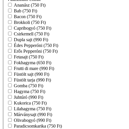
Ananász
(750 Ft)
Bab
(750 Ft)
Bacon
(750 Ft)
Brokkoli
(750 Ft)
Capribogyó
(750 Ft)
Csirkemell
(750 Ft)
Dupla sajt
(990 Ft)
Édes Pepperóni
(750 Ft)
Erős Pepperóni
(750 Ft)
Fetasajt
(750 Ft)
Fokhagyma
(650 Ft)
Frutti di mare
(990 Ft)
Füstölt sajt
(990 Ft)
Füstölt tarja
(990 Ft)
Gomba
(750 Ft)
Hagyma
(750 Ft)
Juhtúró
(990 Ft)
Kukorica
(750 Ft)
Lilahagyma
(750 Ft)
Márványsajt
(990 Ft)
Olivabogyó
(990 Ft)
Paradicsomkarika
(750 Ft)