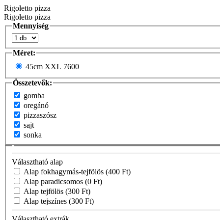
Rigoletto pizza
Rigoletto pizza
Mennyiség
Méret:
45cm XXL
7600
Összetevők:
gomba
oregánó
pizzaszósz
sajt
sonka
Választható alap
Alap fokhagymás-tejfölös
(400 Ft)
Alap paradicsomos
(0 Ft)
Alap tejfölös
(300 Ft)
Alap tejszínes
(300 Ft)
Választható extrák